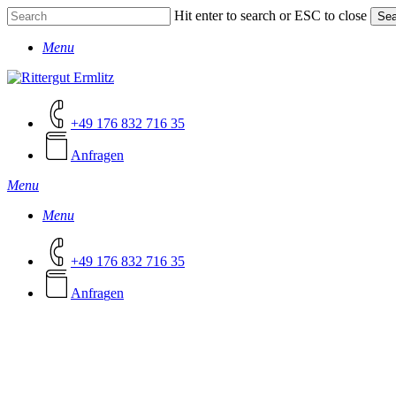
Skip
Hit enter to search or ESC to close
Sea
to
Close
main
Menu
Search
content
+49 176 832 716 35
Anfragen
Menu
Menu
+49 176 832 716 35
A
n
f
r
a
g
e
n