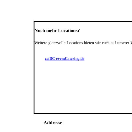
Noch mehr Locations?
Weitere glanzvolle Locations bieten wir euch auf unserer 
z
u
D
C
-
e
v
e
n
t
C
a
t
e
r
i
n
g
.
d
e
Addresse