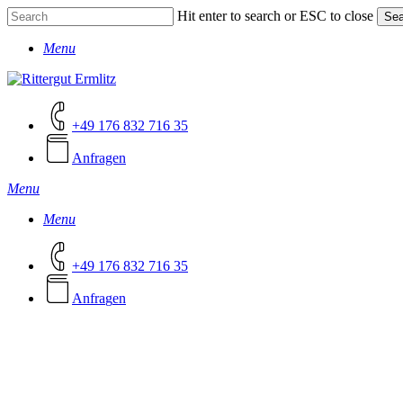
Skip
Hit enter to search or ESC to close
Sea
to
Close
main
Menu
Search
content
+49 176 832 716 35
Anfragen
Menu
Menu
+49 176 832 716 35
A
n
f
r
a
g
e
n